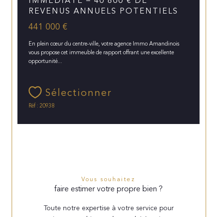
IMMÉDIATE – 40 800 € DE
REVENUS ANNUELS POTENTIELS
441 000 €
En plein cœur du centre-ville, votre agence Immo Amandinois
vous propose cet immeuble de rapport offrant une excellente
opportunité...
Sélectionner
Réf : 20938
Vous souhaitez
faire estimer votre propre bien ?
Toute notre expertise à votre service pour