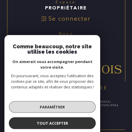
Espace
PROPRIÉTAIRE
Se connecter
Nous
ADHÉRONS
Comme beaucoup, notre site
utilise les cookies
On aimerait vous accompagner pendant
votre visite.
En poursuivant, vous acceptez l'utilisation des
cookies par ce site, afin de vous proposer des
contenus adaptés et réaliser des statistiques !
© 2026 | TOUS DROITS RÉSERVÉS | TRADUCTION POWERED BY GOOGLE |
NOS HONORAIRES
PLAN DU SITE
MENTIONS LÉGALES
ADMIN
NOS LIENS
PARAMÉTRER
POLITIQUE RGPD
COOKIES
TOUT ACCEPTER