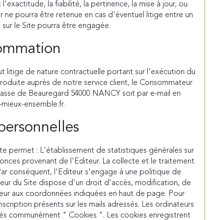
xactitude, la fiabilité, la pertinence, la mise à jour, ou
r ne pourra être retenue en cas d'éventuel litige entre un
és sur le Site pourra être engagée.
nsommation
 litige de nature contractuelle portant sur l'exécution du
ntroduite auprès de notre service client, le Consommateur
 Impasse de Beauregard 54000 NANCY soit par e-mail en
s-mieux-ensemble.fr.
 personnelles
lecte permet : L'établissement de statistiques générales sur
nnonces provenant de l'Editeur. La collecte et le traitement
Par conséquent, l'Editeur s'engage à une politique de
teur du Site dispose d'un droit d'accès, modification, de
diteur aux coordonnées indiquées en haut de page. Pour
inscription présents sur les mails adressés. Les ordinateurs
ppelés communément " Cookies ". Les cookies enregistrent