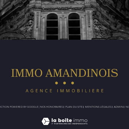
ADUCTION POWERED BY GOOGLE |
NOS HONORAIRES
PLAN DU SITE
MENTIONS LÉGALES
ADMIN
NO