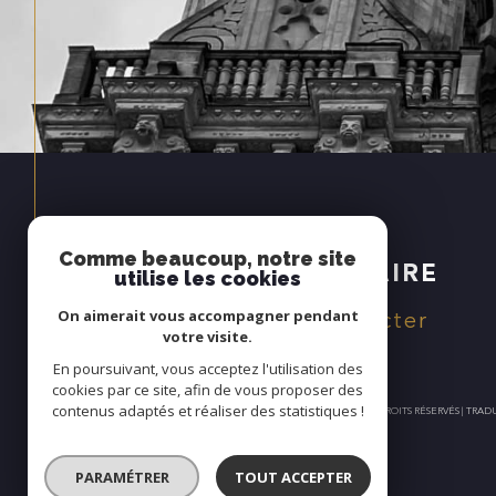
Espace
Comme beaucoup, notre site
PROPRIÉTAIRE
utilise les cookies
Se connecter
On aimerait vous accompagner pendant
votre visite.
En poursuivant, vous acceptez l'utilisation des
cookies par ce site, afin de vous proposer des
contenus adaptés et réaliser des statistiques !
© 2026 | TOUS DROITS RÉSERVÉS | TR
PARAMÉTRER
TOUT ACCEPTER