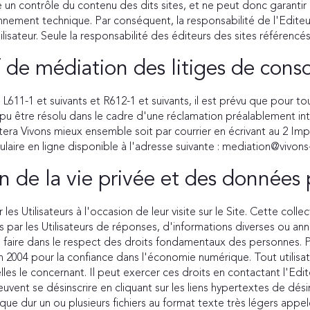
un contrôle du contenu des dits sites, et ne peut donc garantir : l'e
onnement technique. Par conséquent, la responsabilité de l'Editeu
tilisateur. Seule la responsabilité des éditeurs des sites référenc
f de médiation des litiges de co
-1 et suivants et R612-1 et suivants, il est prévu que pour tout
 pu être résolu dans le cadre d'une réclamation préalablement i
actera Vivons mieux ensemble soit par courrier en écrivant au 2
ulaire en ligne disponible à l'adresse suivante : mediation@vivon
n de la vie privée et des données
 les Utilisateurs à l'occasion de leur visite sur le Site. Cette col
rnies par les Utilisateurs de réponses, d'informations diverses ou a
e faire dans le respect des droits fondamentaux des personnes. 
in 2004 pour la confiance dans l'économie numérique. Tout utilisa
les le concernant. Il peut exercer ces droits en contactant l'E
e peuvent se désinscrire en cliquant sur les liens hypertextes de dés
isque dur un ou plusieurs fichiers au format texte très légers a