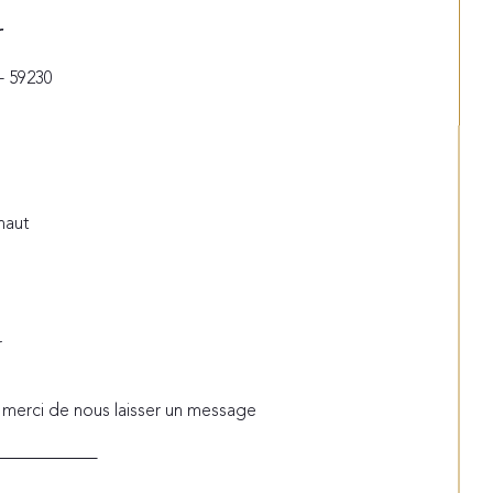
r
- 59230
naut
r
 merci de nous laisser un message