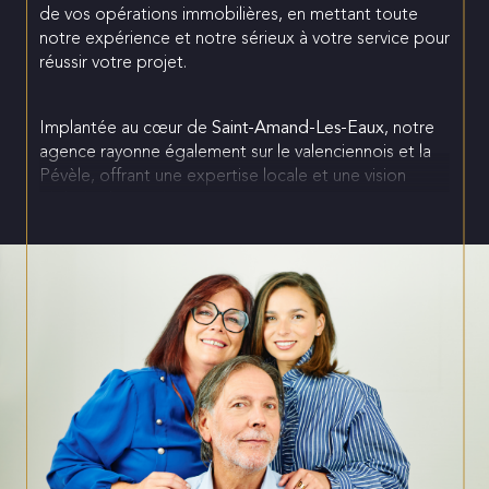
de vos opérations immobilières, en mettant toute
notre expérience et notre sérieux à votre service pour
réussir votre projet.
Implantée au cœur de
Saint-Amand-Les-Eaux
, notre
agence rayonne également sur le valenciennois et la
Pévèle, offrant une expertise locale et une vision
globale du marché.
Créée à l'initiative de Gérald DAREL, l’agence est née
de sa passion pour l’immobilier et de sa volonté
d’accompagner ses clients avec proximité et
confiance.
Depuis 2020, l'entreprise est devenue une histoire
familiale qui se poursuit aujourd’hui grâce à sa fille,
Sacha, enfant du métier, apportant une nouvelle
énergie à l’agence.