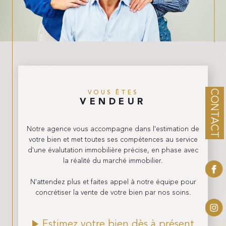
Transactions immobilières
Achat, vente ou location : nous gérons chaque étape
avec professionnalisme. De la recherche d’un
appartement au cœur de Valenciennes, à la vente
d’une maison familiale à Saint-Amand-les-Eaux, notre
VOUS ÊTES
CONTACT
équipe veille à sécuriser et valoriser chaque
VENDEUR
transaction.
Notre agence vous accompagne dans l'estimation de
Estimation immobilière
votre bien et met toutes ses compétences au service
d'une évalutation immobilière précise, en phase avec
la réalité du marché immobilier.
Fixer le
juste prix m²
est essentiel pour vendre dans
les meilleures conditions. Nous proposons une
N'attendez plus et faites appel à notre équipe pour
estimation immobilière gratuite
, réalisée par nos
concrétiser la vente de votre bien par nos soins.
experts, que ce soit
à Saint-Amand-les-Eaux
,
à
Orchies
ou encore
à Valenciennes
. Cette évaluation,
offerte et sans engagement, repose sur une analyse
Estimez votre bien dès à présent