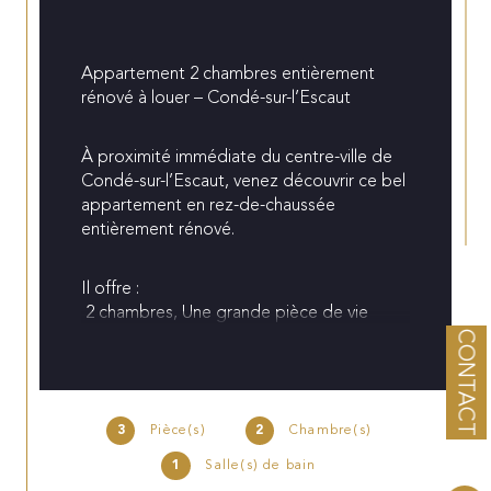
Appartement 2 chambres entièrement 
rénové à louer – Condé-sur-l’Escaut
À proximité immédiate du centre-ville de 
Condé-sur-l’Escaut, venez découvrir ce bel 
appartement en rez-de-chaussée 
entièrement rénové.
Il offre :
 2 chambres, Une grande pièce de vie 
lumineuse,  Une belle cuisine équipée,  Une 
CONTACT
salle de douches moderne, • WC séparés
 Chauffage par pompes à chaleur pour un 
meilleur confort énergétique
3
Pièce(s)
2
Chambre(s)
Les + :
1
Salle(s) de bain