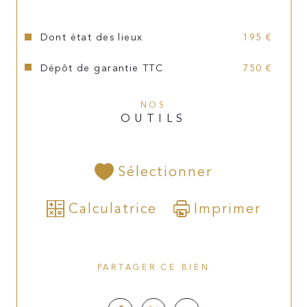
Les informations sur les risques auxquels ce bien est 
exposé sont disponibles sur le site 
Géorisques
Dont état des lieux
195 €
Dépôt de garantie TTC
750 €
NOS
OUTILS
Sélectionner
Calculatrice
Imprimer
PARTAGER CE BIEN