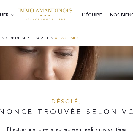
UER
L'ÉQUIPE
NOS BIEN
Vente Immobilier Profession
Location Immobilier Profess
Voir les
0
annonces
CONDE SUR L ESCAUT
APPARTEMENT
uer
Estimer
année
1
LOCALISATION
LOYER
nnée
immo pro
ur-l'Escaut
DÉSOLÉ,
NONCE TROUVÉE SELON VO
Effectuez une nouvelle recherche en modifiant vos critères