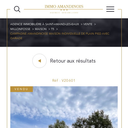
AGENCE IMMOBILIÈRE À SAINT-AMAND-LES-EAUX
VENTE
MILLONFOSSE
MAISON
T5
CAMPAGNE AMANDINOISE MAISON INDIVIDUELLE DE PLAIN PIED AVEC
GARAGE
Retour aux résultats
Réf : V20601
VENDU