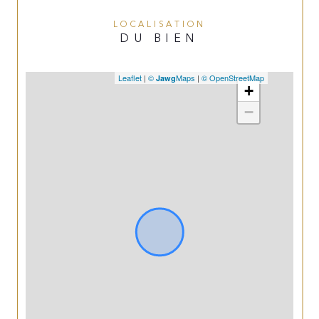
LOCALISATION
DU BIEN
Leaflet
|
©
Maps
|
© OpenStreetMap
Jawg
+
−