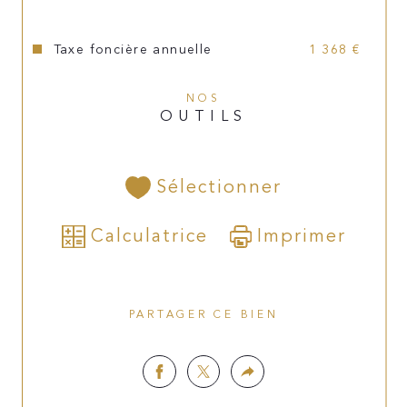
adoucisseur d'eau, double vitrage 
(bois),volets en bois.
Taxe foncière annuelle
1 368 €
Les informations sur les risques auxquels ce bien est 
exposé sont disponibles sur le site 
Géorisques
NOS
OUTILS
Sélectionner
Calculatrice
Imprimer
PARTAGER CE BIEN