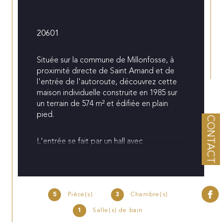
20601
Située sur la commune de Millonfosse, à 
proximité directe de Saint Amand et de 
l'entrée de l'autoroute, découvrez cette 
maison individuelle construite en 1985 sur 
un terrain de 574 m² et édifiée en plain 
pied.
CONTACT
L'entrée se fait par un hall avec 
commoditées (toilette avec lave mains, 
placard).
Pièce de vie lumineuse d'environ 40 
5
Pièce(s)
3
Chambre(s)
m²comprenant salon, salle à manger avec 
insert (non tubé) et cuisine ouverte semi 
1
Salle(s) de bain