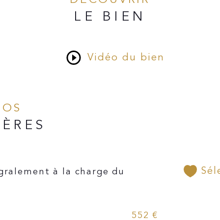
LE BIEN
Vidéo du bien
NFOS
IÈRES
Sél
gralement à la charge du
552 €