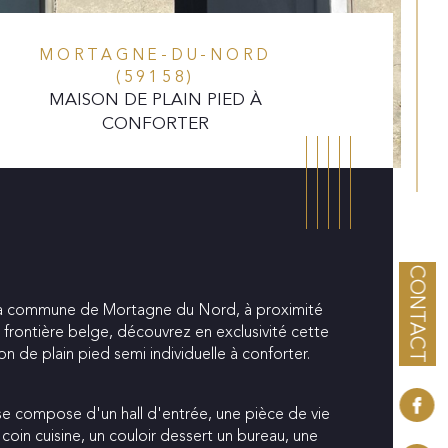
MORTAGNE-DU-NORD
(59158)
MAISON DE PLAIN PIED À
CONFORTER
CONTACT
la commune de Mortagne du Nord, à proximité 
 frontière belge, découvrez en exclusivité cette 
n de plain pied semi individuelle à conforter.
 se compose d'un hall d'entrée, une pièce de vie 
istiques
Valeurs
mbre de pièces
coin cuisine, un couloir dessert un bureau, une 