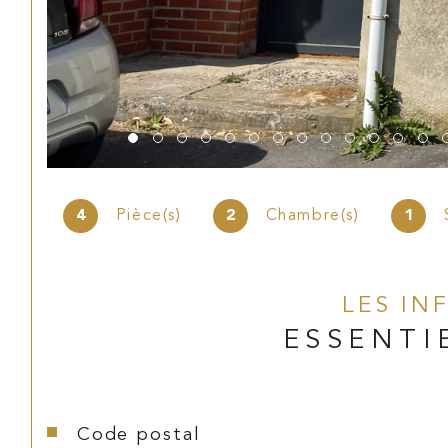
4
Pièce(s)
2
Chambre(s)
1
LES IN
ESSENTI
Caractéristiques
Valeurs
Code postal