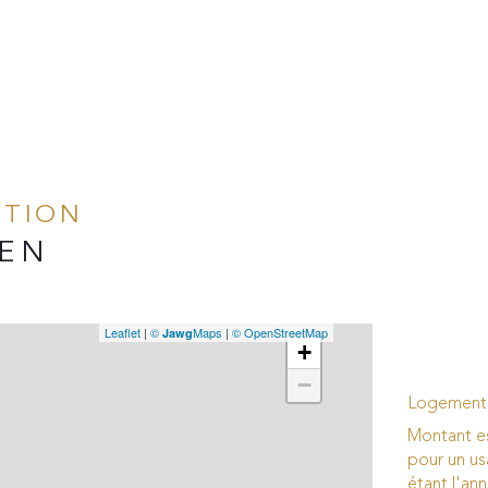
ATION
IEN
Leaflet
|
©
Maps
|
© OpenStreetMap
Jawg
+
−
Logement 
Montant e
pour un us
étant l'ann