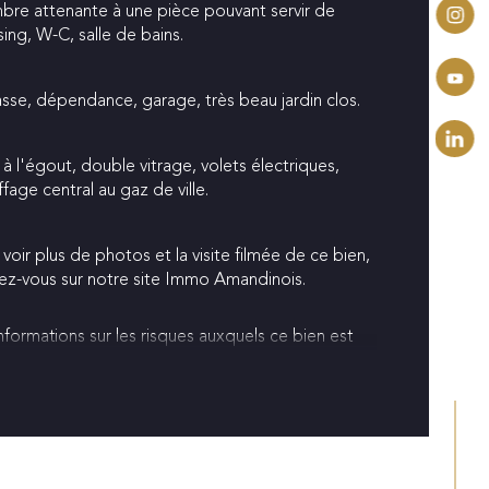
bre attenante à une pièce pouvant servir de 
ing, W-C, salle de bains.
de salle de bains
asse, dépendance, garage, très beau jardin clos.
sine
à l'égout, double vitrage, volets électriques, 
de de chauffage
fage central au gaz de ville.
voir plus de photos et la visite filmée de ce bien, 
ez-vous sur notre site Immo Amandinois.
nformations sur les risques auxquels ce bien est 
é sont disponibles sur le site 
Géorisques