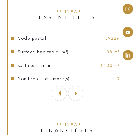
garage avec porte motorisée, parking sur 
la propriété.
LES INFOS
ESSENTIELLES
Tout à l'égout, double vitrage, volets 
électriques, chauffage électrique, VMC 
Caractéristiques
Valeurs
Code postal
59226
double flux, production d'eau chaude 
ballon thermodynamique sur pompe à 
Surface habitable (m²)
138 m²
chaleur air/eau, maison classée BBC.
surface terrain
3 130 m²
Nombre de chambre(s)
3
LES INFOS
FINANCIÈRES