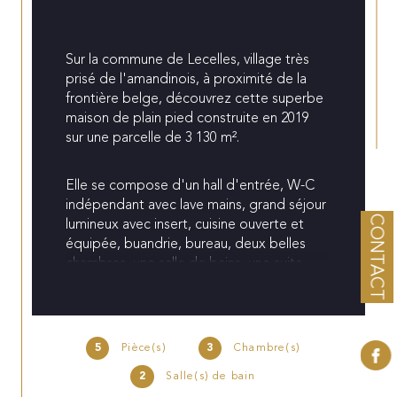
Sur la commune de Lecelles, village très 
prisé de l'amandinois, à proximité de la 
frontière belge, découvrez cette superbe 
maison de plain pied construite en 2019 
sur une parcelle de 3 130 m².
Elle se compose d'un hall d'entrée, W-C 
indépendant avec lave mains, grand séjour 
CONTACT
lumineux avec insert, cuisine ouverte et 
équipée, buandrie, bureau, deux belles 
chambres, une salle de bains, une suite 
parentale avec salle de douches, dressing 
et W-C indépednant avec lave mains. 
Combles aménageables.
5
Pièce(s)
3
Chambre(s)
A l'extérieur terrasse, jardin clos et arboré 
2
Salle(s) de bain
orientation sur ouest, abir de jardin, 