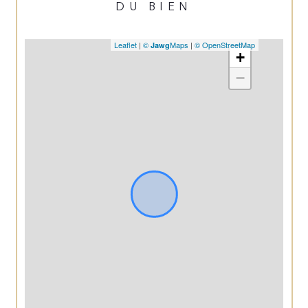
DU BIEN
Leaflet
|
©
Maps
|
© OpenStreetMap
Jawg
+
−