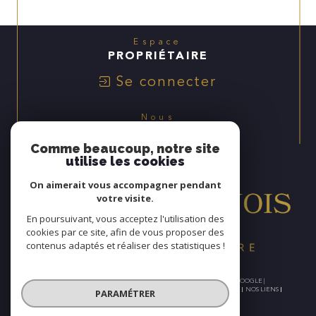
Espace
PROPRIÉTAIRE
Se connecter
Nous
ADHÉRONS
Comme beaucoup, notre site
utilise les cookies
On aimerait vous accompagner pendant
votre visite.
En poursuivant, vous acceptez l'utilisation des
cookies par ce site, afin de vous proposer des
contenus adaptés et réaliser des statistiques !
© 2026 | TOUS DROITS RÉSERVÉS | TRADUCTION POWERED BY GOOGLE |
NOS HONORAIRES
PLAN DU SITE
MENTIONS LÉGALES
ADMIN
NOS LIENS
PARAMÉTRER
POLITIQUE RGPD
COOKIES