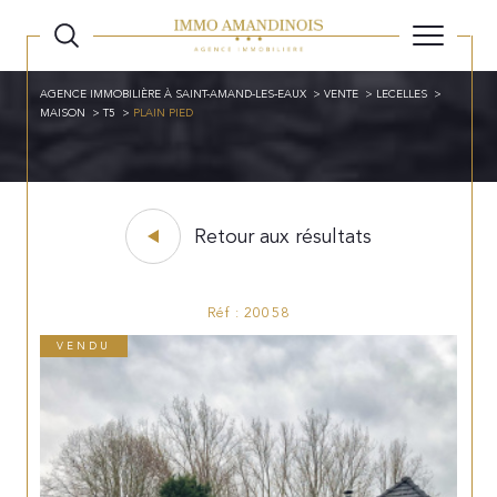
AGENCE IMMOBILIÈRE À SAINT-AMAND-LES-EAUX
VENTE
LECELLES
MAISON
T5
PLAIN PIED
Retour aux résultats
Réf : 20058
VENDU