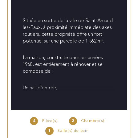
Située en sortie de la ville de Saint-Amand-
les-Eaux, à proximité immédiate des axes 
routiers, cette propriété offre un fort 
potentiel sur une parcelle de 1 562 m².
La maison, construite dans les années 
1960, est entièrement à rénover et se 
compose de :
Un hall d’entrée,
Un salon d’environ 16 m²,
Une salle à manger d’environ 11 m²,
4
Pièce(s)
2
Chambre(s)
1
Salle(s) de bain
Une cuisine avec véranda en 