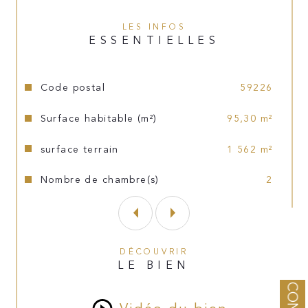
polycarbonate (env. 14 m²),
LES INFOS
ESSENTIELLES
Une salle de douche,
Caractéristiques
Valeurs
Un WC indépendant,
Code postal
59226
Surface habitable (m²)
95,30 m²
Une cave.
surface terrain
1 562 m²
À l’étage :
Nombre de chambre(s)
2
Un palier desservant 2 chambres d’environ 
11 m² chacune,
Un coin nuit d’environ 7 m²,
DÉCOUVRIR
LE BIEN
Un espace de rangement d’environ 6 m².