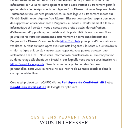
Les informations recueillies sur ce formulaire sont enregistrées dans un fichier
informatisé par La Boite Immo agissant comme Sous-traitant du traitement pour la
gestion de la clientèle/prospects de l'Agence / du Réseau qui reste Responsable du
Traitement de vos Données personnelles. La base légale du traitement repose sur
l'intérêt légitime de l'Agence / du Réseau. Elles sont conservées jusqu'à demande
de suppression et sont destinées à l'Agence / au Réseau. Conformément à la loi «
informatique et libertés », vous disposez des droits d’accès, de rectification,
d’effacement, d’opposition, de limitation et de portabilité de vos données. Vous
pouvez retirer votre consentement à tout moment en contactant directement
l’Agence / Le Réseau. Consultez le site
https://cnil.fr/fr
pour plus d’informations sur
vos droits. Si vous estimez, après avoir contacté l'Agence / le Réseau, que vos droits
« Informatique et Libertés » ne sont pas respectés, vous pouvez adresser une
réclamation à la CNIL. Nous vous informons de l’existence de la liste d'opposition
au démarchage téléphonique « Bloctel », sur laquelle vous pouvez vous inscrire ici :
https://www.bloctel.gouv.fr
. Dans le cadre de la protection des Données
personnelles, nous vous invitons à ne pas inscrire de Données sensibles dans le
champ de saisie libre.
Ce site est protégé par reCAPTCHA, les
Politiques de Confidentialité
et es
Conditions d'utilisation
de Google s'appliquent.
CES BIENS PEUVENT AUSSI
VOUS INTÉRESSER