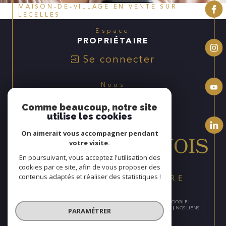
MAISON-DE-VILLAGE EN VENTE SUR
LECELLES
Espace
PROPRIÉTAIRE
Se connecter
Nous
ADHÉRONS
Comme beaucoup, notre site
utilise les cookies
On aimerait vous accompagner pendant
votre visite.
En poursuivant, vous acceptez l'utilisation des
cookies par ce site, afin de vous proposer des
contenus adaptés et réaliser des statistiques !
© 2026 | TOUS DROITS RÉSERVÉS | TRADUCTION POWERED BY GOOGLE |
NOS HONORAIRES
PLAN DU SITE
MENTIONS LÉGALES
ADMIN
NOS LIENS
PARAMÉTRER
POLITIQUE RGPD
COOKIES