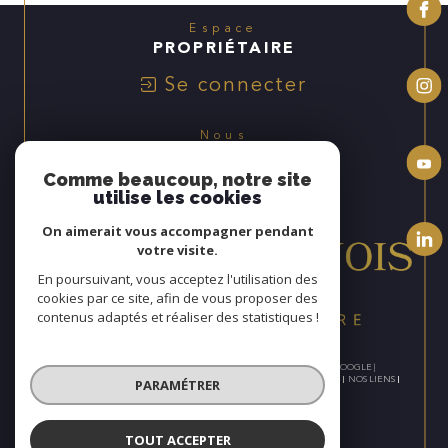
Espace
PROPRIÉTAIRE
Se connecter
Nous
ADHÉRONS
Comme beaucoup, notre site
utilise les cookies
On aimerait vous accompagner pendant
votre visite.
En poursuivant, vous acceptez l'utilisation des
cookies par ce site, afin de vous proposer des
contenus adaptés et réaliser des statistiques !
© 2026 | TOUS DROITS RÉSERVÉS | TRADUCTION POWERED BY GOOGLE |
NOS HONORAIRES
PLAN DU SITE
MENTIONS LÉGALES
ADMIN
NOS LIENS
PARAMÉTRER
POLITIQUE RGPD
COOKIES
TOUT ACCEPTER