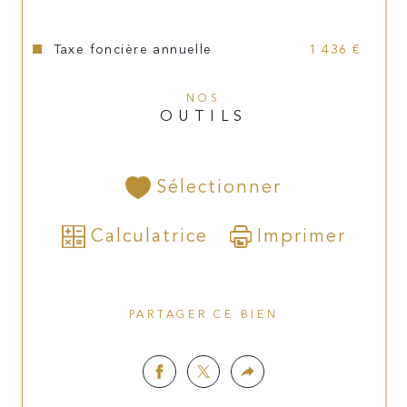
tout à l'égout, chauffage central au gaz 
de ville, double vitrage, volets.
Taxe foncière annuelle
1 436 €
Les informations sur les risques auxquels ce bien est 
exposé sont disponibles sur le site 
Géorisques
NOS
OUTILS
Sélectionner
Calculatrice
Imprimer
PARTAGER CE BIEN