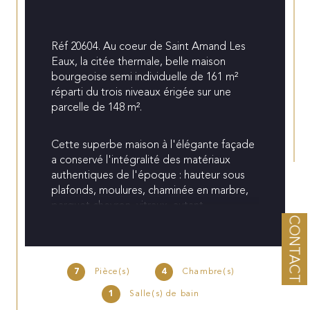
Réf 20604. Au coeur de Saint Amand Les 
Eaux, la citée thermale, belle maison 
bourgeoise semi individuelle de 161 m² 
réparti du trois niveaux érigée sur une 
parcelle de 148 m².
Cette superbe maison à l'élégante façade 
a conservé l'intégralité des matériaux 
authentiques de l'époque : hauteur sous 
plafonds, moulures, chaminée en marbre, 
parquet chevron, vitraux, autant 
d'élèments qui lui confèrent un charme fou.
CONTACT
Au rez-de-chaussée grand couloir 
d'entrée ouvrant sur un élégant double 
7
Pièce(s)
4
Chambre(s)
séjour, superbe salle à manger avec 
1
Salle(s) de bain
cheminée feu de bois (non tubé) de 18 m² 