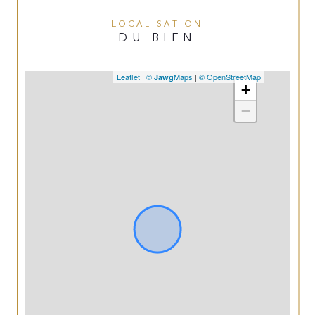
LOCALISATION
DU BIEN
Leaflet
|
©
Maps
|
© OpenStreetMap
Jawg
+
−