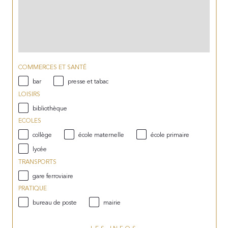
COMMERCES ET SANTÉ
bar
presse et tabac
LOISIRS
bibliothèque
ECOLES
collège
école maternelle
école primaire
lycée
TRANSPORTS
gare ferroviaire
PRATIQUE
bureau de poste
mairie