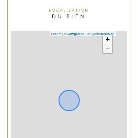
LOCALISATION
DU BIEN
Leaflet
|
©
Maps
|
© OpenStreetMap
Jawg
+
−