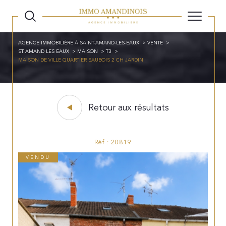
AGENCE IMMOBILIÈRE À SAINT-AMAND-LES-EAUX
VENTE
ST AMAND LES EAUX
MAISON
T3
MAISON DE VILLE QUARTIER SAUBOIS 2 CH JARDIN
Retour aux résultats
Réf : 20819
VENDU