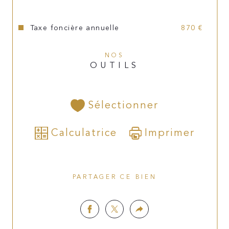
Côté technique : Tout à l'égout, 
Taxe foncière annuelle
870 €
Chauffage électrique et convecteur gaz, 
Double vitrage PVC et bois, Volets 
partiellement électriques, Toiture 
NOS
OUTILS
extension refaite il y a 7 ans, Production 
d'eau chaude cumulus 3 ans, permis de 
louer OK.
Sélectionner
Les informations sur les risques auxquels ce bien est 
exposé sont disponibles sur le site 
Géorisques
Calculatrice
Imprimer
PARTAGER CE BIEN