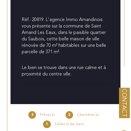
Réf : 20819. L'agence Immo Amandinois 
vous présente sur la commune de Saint 
Amand Les Eaux, dans le paisible quartier 
du Saubois, cette belle maison de ville 
rénovée de 70 m² habitables sur une belle 
parcelle de 371 m².
Le bien se trouve dans une rue calme et à 
proximité du centre ville.
A pied vous rejoindrez en 12 minutes une 
CONTACT
boulangerie, des restaurants, un coiffeur, 
une épiserie, et en 18 minutes la Grand 
Place avec tous ses commerces.
3
Pièce(s)
2
Chambre(s)
En voiture, la gare se trouve à 3 minutes, la 
1
Salle(s) de bain