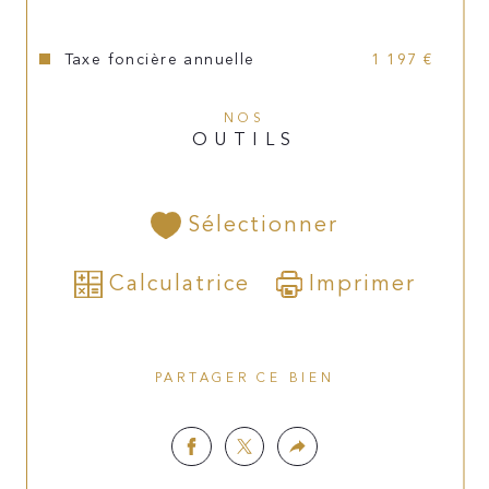
décennale.
Les informations sur les risques auxquels ce bien est 
Taxe foncière annuelle
1 197 €
exposé sont disponibles sur le site 
Géorisques
NOS
OUTILS
Sélectionner
Calculatrice
Imprimer
PARTAGER CE BIEN