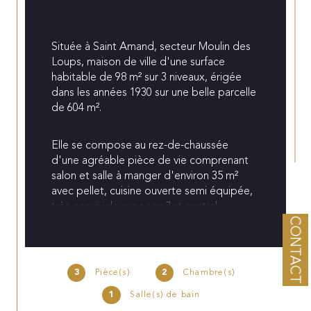
Située à Saint Amand, secteur Moulin des 
Loups, maison de ville d'une surface 
habitable de 98 m² sur 3 niveaux, érigée 
dans les années 1930 sur une belle parcelle 
de 604 m².
Elle se compose au rez-de-chaussée 
d'une agréable pièce de vie comprenant 
salon et salle à manger d'environ 35 m² 
avec pellet, cuisine ouverte semi équipée, 
très conviviale avec son îlot central.
CONTACT
Un couloir donne accès au toilette 
indépendant et à la salle de bains, 
comprenant douche et baignoire. Grande 
3
Pièce(s)
2
Chambre(s)
véranda et buanderie.
1
Salle(s) de bain