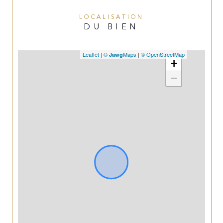
LOCALISATION
DU BIEN
Leaflet
|
©
Maps
|
© OpenStreetMap
Jawg
+
−