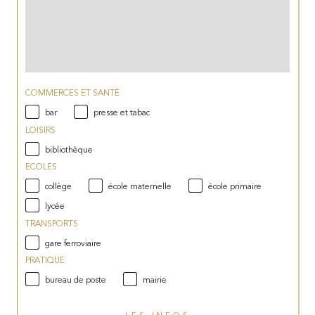
COMMERCES ET SANTÉ
bar
presse et tabac
LOISIRS
bibliothèque
ECOLES
collège
école maternelle
école primaire
lycée
TRANSPORTS
gare ferroviaire
PRATIQUE
bureau de poste
mairie