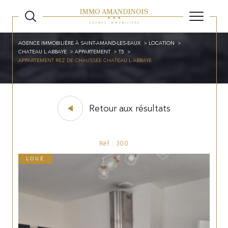
AGENCE IMMOBILIÈRE À SAINT-AMAND-LES-EAUX
LOCATION
CHATEAU L ABBAYE
APPARTEMENT
T5
APPARTEMENT REZ DE CHAUSSEE CHATEAU L ABBAYE
Retour aux résultats
Réf : 300
LOUÉ