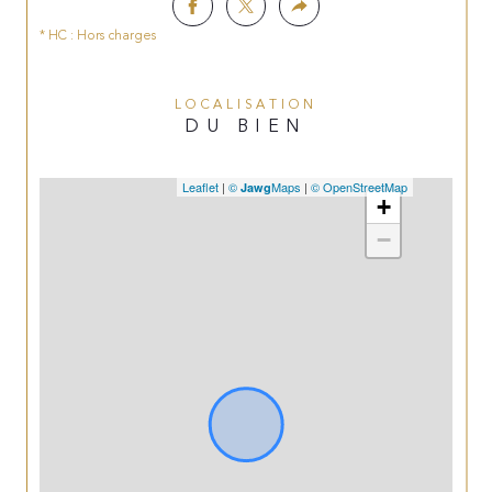
* HC : Hors charges
LOCALISATION
DU BIEN
Leaflet
|
©
Maps
|
© OpenStreetMap
Jawg
+
−