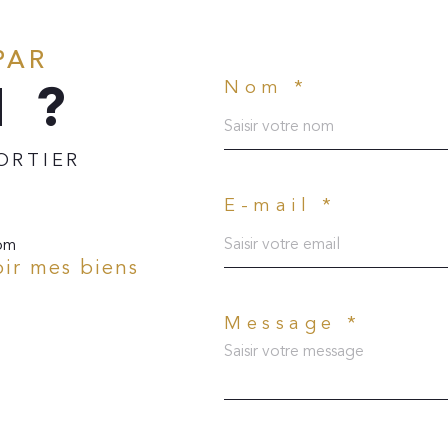
PAR
N ?
Nom *
ORTIER
E-mail *
om
oir mes biens
Message *