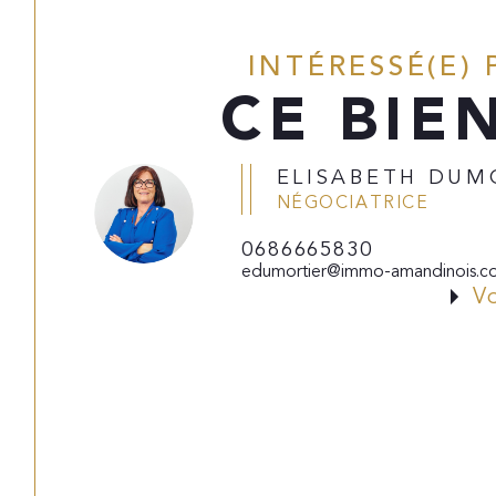
INTÉRESSÉ(E) 
CE BIE
ELISABETH DUM
NÉGOCIATRICE
0686665830
edumortier@immo-amandinois.c
V