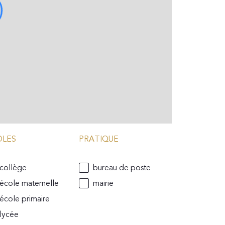
OLES
PRATIQUE
collège
bureau de poste
école maternelle
mairie
école primaire
lycée