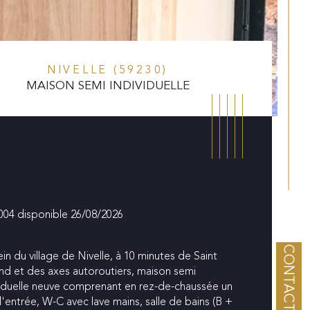
NIVELLE (59230)
MAISON SEMI INDIVIDUELLE
 004 disponible 26/08/2026
CONTACT
in du village de Nivelle, à 10 minutes de Saint 
d et des axes autoroutiers, maison semi 
viduelle neuve comprenant en rez-de-chaussée un 
istiques
Valeurs
ublé
d'entrée, W-C avec lave mains, salle de bains (B + 