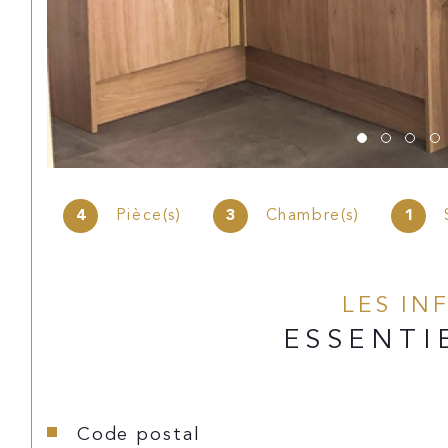
4
Pièce(s)
3
Chambre(s)
1
LES IN
ESSENTI
Caractéristiques
Valeurs
Code postal