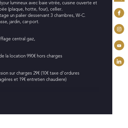
éjour lumineux avec baie vitrée, cuisine ouverte et 
ée (plaque, hotte, four), cellier..
mbre de niveaux
étage un palier desservant 3 chambres, W-C.
sse, jardin, car-port.
de salle de bains
ffage central gaz, 
sine
de la location 990€ hors charges
sion sur charges 29€ (10€ taxe d'ordures 
géres et 19€ entretien chaudiere)
t de garantie 990€
raires d'agence à la charge du locataire : 1067€ 
compris état des lieux 291€ 