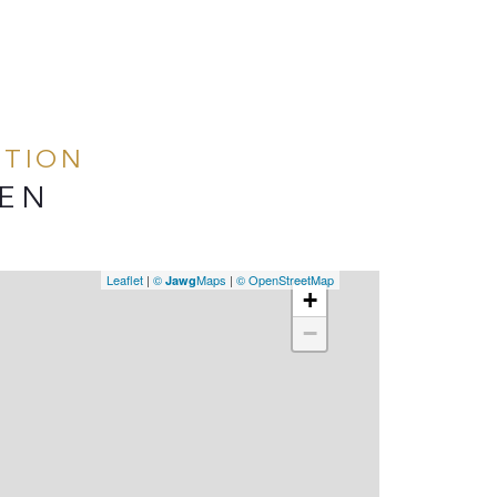
ATION
IEN
Leaflet
|
©
Maps
|
© OpenStreetMap
Jawg
+
−