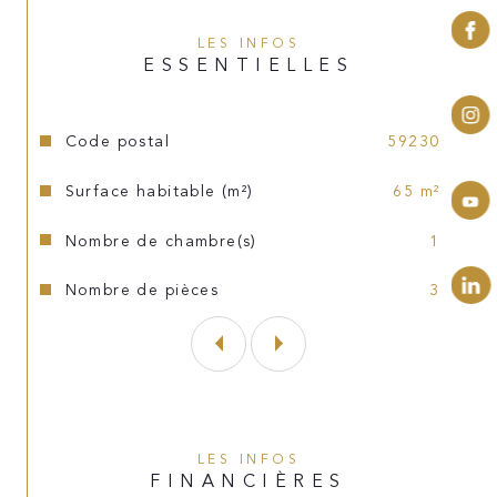
Loyer 750€
LES INFOS
ESSENTIELLES
Provision taxe d'ordures ménagéres 15€
Dépot de garantie 1 mois 750€
Caractéristiques
Valeurs
Code postal
59230
Honoraires d'agence à la charge du 
Surface habitable (m²)
65 m²
locataire 715€ (état des lieux compris 195€ 
TTC)
Nombre de chambre(s)
1
Nombre de pièces
3
LES INFOS
FINANCIÈRES