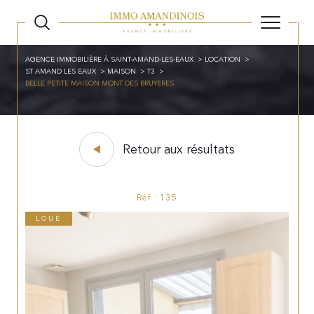
AGENCE IMMOBILIÈRE À SAINT-AMAND-LES-EAUX
LOCATION
ST AMAND LES EAUX
MAISON
T3
BELLE PETITE MAISON MONT DES BRUYERES
Retour aux résultats
Réf : 135
LOUÉ