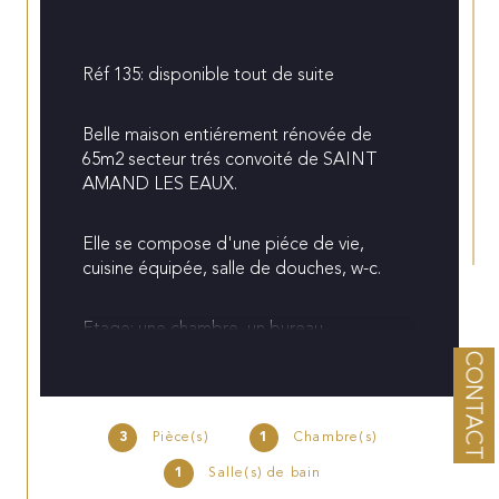
Réf 135: disponible tout de suite
Belle maison entiérement rénovée de 
65m2 secteur trés convoité de SAINT 
AMAND LES EAUX.
Elle se compose d'une piéce de vie, 
cuisine équipée, salle de douches, w-c.
Etage: une chambre, un bureau
CONTACT
Terrasse, jardin et dépendance.
3
Pièce(s)
1
Chambre(s)
Chauffage électrique
1
Salle(s) de bain