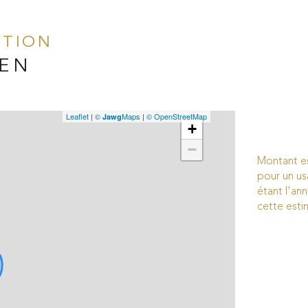
ATION
IEN
Leaflet
|
©
Maps
|
© OpenStreetMap
Jawg
+
−
Montant e
pour un us
étant l'ann
cette esti