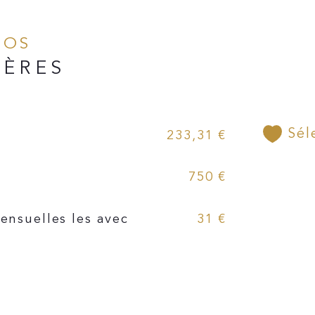
Hono
TTC
NFOS
IÈRES
Sél
233,31 €
750 €
ensuelles les avec
31 €