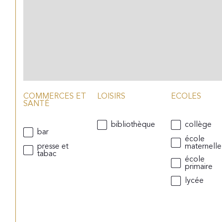
COMMERCES ET
LOISIRS
ECOLES
SANTÉ
bibliothèque
collège
bar
école
presse et
maternelle
tabac
école
primaire
lycée