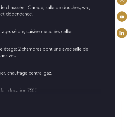
de chaussée : Garage, salle de douches, w-c, 
mbre de niveaux
 et dépendance.
de salle de bains
tage: séjour, cuisine meublée, cellier
de salle d'eau
e étage: 2 chambres dont une avec salle de 
hes w-c
er, chauffage central gaz.
de la location 750€
ges: 19€ taxe ordures ménagéres et 12€ 
etien chaudiere