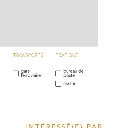
TRANSPORTS
PRATIQUE
gare
bureau de
ferroviaire
poste
mairie
INTÉRESSÉ(E) PAR