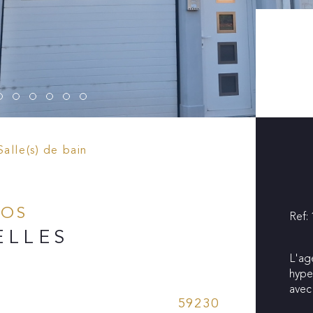
Salle(s) de bain
FOS
Ref:
ELLES
L'ag
hype
avec
Caractér
59230
Me